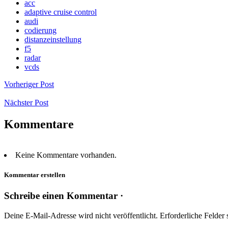
acc
adaptive cruise control
audi
codierung
distanzeinstellung
f5
radar
vcds
Vorheriger Post
Nächster Post
Kommentare
Keine Kommentare vorhanden.
Kommentar erstellen
Schreibe einen Kommentar ·
Deine E-Mail-Adresse wird nicht veröffentlicht.
Erforderliche Felder 