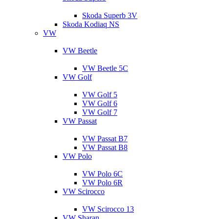
Skoda Superb 3V
Skoda Kodiaq NS
VW
VW Beetle
VW Beetle 5C
VW Golf
VW Golf 5
VW Golf 6
VW Golf 7
VW Passat
VW Passat B7
VW Passat B8
VW Polo
VW Polo 6C
VW Polo 6R
VW Scirocco
VW Scirocco 13
VW Sharan