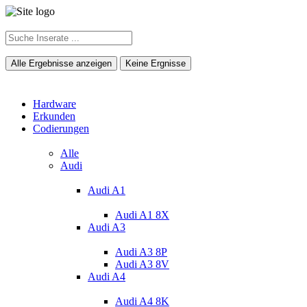
Alle Ergebnisse anzeigen
Keine Ergnisse
Hardware
Erkunden
Codierungen
Alle
Audi
Audi A1
Audi A1 8X
Audi A3
Audi A3 8P
Audi A3 8V
Audi A4
Audi A4 8K