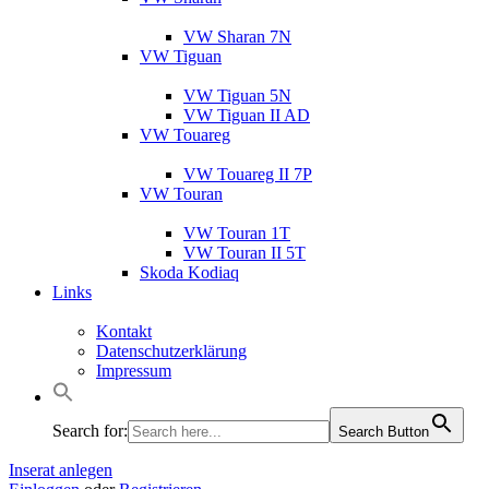
VW Sharan 7N
VW Tiguan
VW Tiguan 5N
VW Tiguan II AD
VW Touareg
VW Touareg II 7P
VW Touran
VW Touran 1T
VW Touran II 5T
Skoda Kodiaq
Links
Kontakt
Datenschutzerklärung
Impressum
Search for:
Search Button
Inserat anlegen