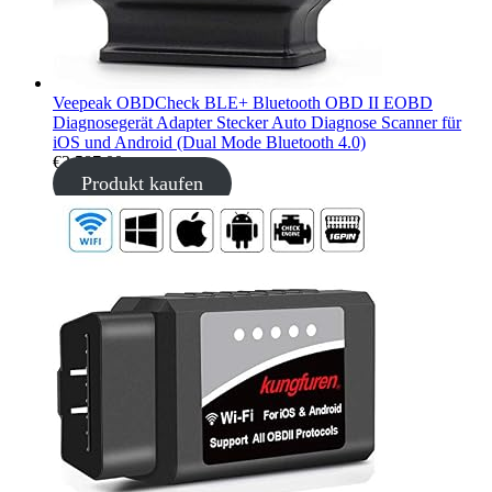
Veepeak OBDCheck BLE+ Bluetooth OBD II EOBD
Diagnosegerät Adapter Stecker Auto Diagnose Scanner für
iOS und Android (Dual Mode Bluetooth 4.0)
€
3.587,00
Produkt kaufen