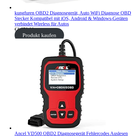
kungfuren OBD2 Diagnosegerät, Auto WiFi Diagnose OBD
Stecker Kompatibel mit iOS, Android & Windows-Geräten
verbindet Wireless für Autos
€
1.659,00
Produkt kaufen
Ancel VD500 OBD2 Diagnosegerät Fehlercodes Auslesen