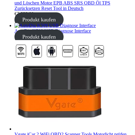
und Löschen Motor EPB ABS SRS OBD Öl TPS
Zurücksetzen Reset Tool in Deutsch
€
7.999,00
Produkt kaufen
AutoDia K509 USB Diagnose Interface
Produkt kaufen
Vgate iCar 2 WiFi OBD2 Scanner Tools Motorlicht prüfen