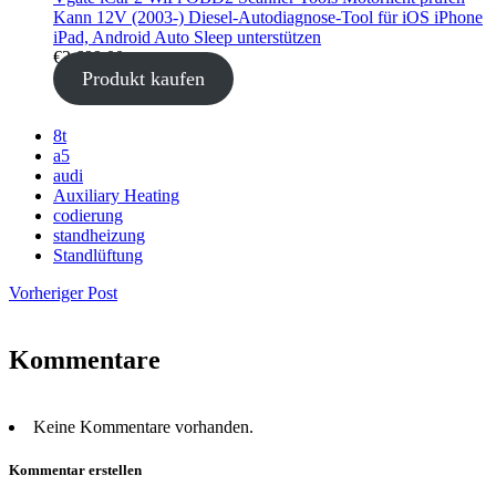
Kann 12V (2003-) Diesel-Autodiagnose-Tool für iOS iPhone
iPad, Android Auto Sleep unterstützen
€
2.699,00
Produkt kaufen
8t
a5
audi
Auxiliary Heating
codierung
standheizung
Standlüftung
Vorheriger Post
Kommentare
Keine Kommentare vorhanden.
Kommentar erstellen