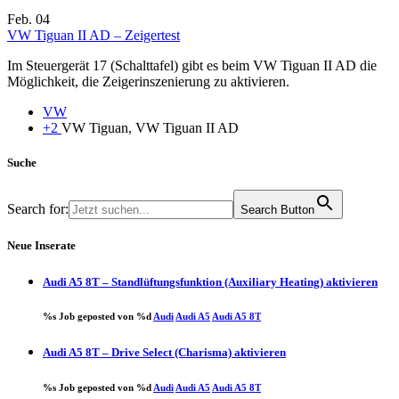
Feb.
04
VW Tiguan II AD – Zeigertest
Im Steuergerät 17 (Schalttafel) gibt es beim VW Tiguan II AD die
Möglichkeit, die Zeigerinszenierung zu aktivieren.
VW
+2
VW Tiguan, VW Tiguan II AD
Suche
Search for:
Search Button
Neue Inserate
Audi A5 8T – Standlüftungsfunktion (Auxiliary Heating) aktivieren
%s Job geposted von %d
Audi
Audi A5
Audi A5 8T
Audi A5 8T – Drive Select (Charisma) aktivieren
%s Job geposted von %d
Audi
Audi A5
Audi A5 8T