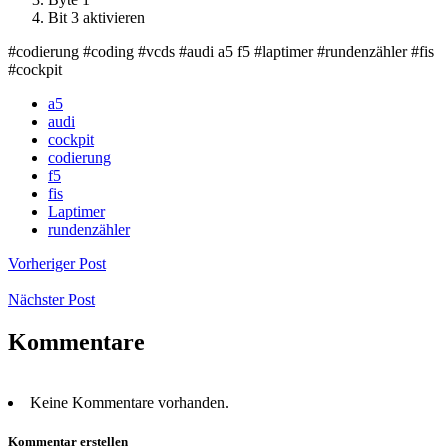
Bit 3 aktivieren
#codierung #coding #vcds #audi a5 f5 #laptimer #rundenzähler #fis
#cockpit
a5
audi
cockpit
codierung
f5
fis
Laptimer
rundenzähler
Vorheriger Post
Nächster Post
Kommentare
Keine Kommentare vorhanden.
Kommentar erstellen