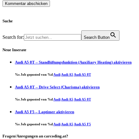
Suche
Search for:
Search Button
Neue Inserate
Audi A5 8T – Standlüftungsfunktion (Auxiliary Heating) aktivieren
%s Job geposted von %d
Audi
Audi A5
Audi A5 8T
Audi A5 8T – Drive Select (Charisma) aktivieren
%s Job geposted von %d
Audi
Audi A5
Audi A5 8T
Audi A5 F5 – Laptimer aktivieren
%s Job geposted von %d
Audi
Audi A5
Audi A5 F5
Fragen/Anregungen an carcoding.at?