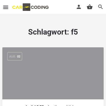
Schlagwort:
f5
AUG.
02