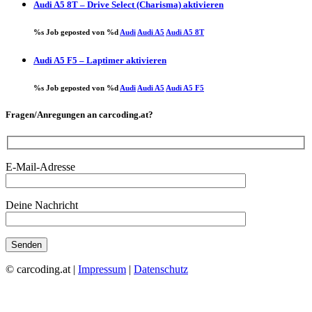
Audi A5 8T – Drive Select (Charisma) aktivieren
%s Job geposted von %d
Audi
Audi A5
Audi A5 8T
Audi A5 F5 – Laptimer aktivieren
%s Job geposted von %d
Audi
Audi A5
Audi A5 F5
Fragen/Anregungen an carcoding.at?
E-Mail-Adresse
Deine Nachricht
© carcoding.at |
Impressum
|
Datenschutz