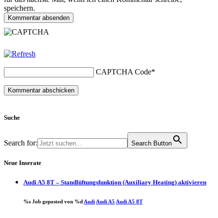
speichern.
Kommentar absenden
CAPTCHA Code
*
Suche
Search for:
Search Button
Neue Inserate
Audi A5 8T – Standlüftungsfunktion (Auxiliary Heating) aktivieren
%s Job geposted von %d
Audi
Audi A5
Audi A5 8T