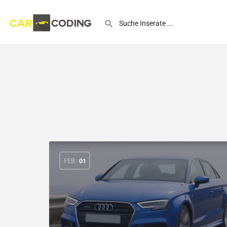
FEB.
01