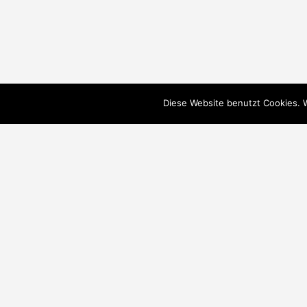
Diese Website benutzt Cookies. 
Suche
Search
for:
Neue Inserate
Audi A5 8T – Standlüftungsfunktion (Auxili
%s Job geposted von %d
Audi
Audi A5
Audi 