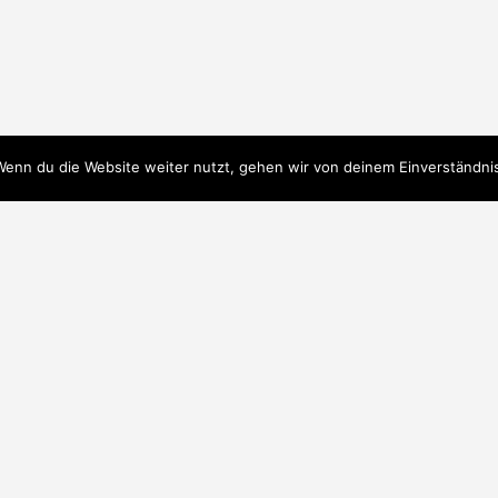
Wenn du die Website weiter nutzt, gehen wir von deinem Einverständni
ary Heating) aktivieren
A5 8T