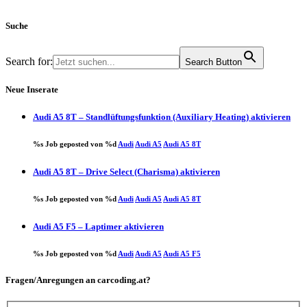
Suche
Search for:
Search Button
Neue Inserate
Audi A5 8T – Standlüftungsfunktion (Auxiliary Heating) aktivieren
%s Job geposted von %d
Audi
Audi A5
Audi A5 8T
Audi A5 8T – Drive Select (Charisma) aktivieren
%s Job geposted von %d
Audi
Audi A5
Audi A5 8T
Audi A5 F5 – Laptimer aktivieren
%s Job geposted von %d
Audi
Audi A5
Audi A5 F5
Fragen/Anregungen an carcoding.at?