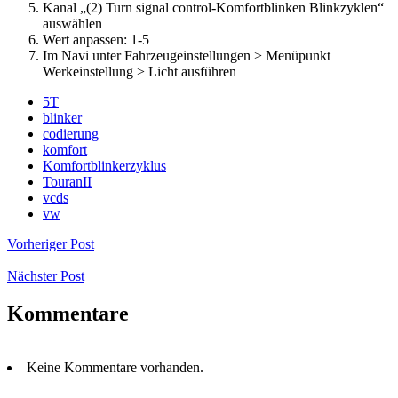
Kanal „(2) Turn signal control-Komfortblinken Blinkzyklen“
auswählen
Wert anpassen: 1-5
Im Navi unter Fahrzeugeinstellungen > Menüpunkt
Werkeinstellung > Licht ausführen
5T
blinker
codierung
komfort
Komfortblinkerzyklus
TouranII
vcds
vw
Vorheriger Post
Nächster Post
Kommentare
Keine Kommentare vorhanden.