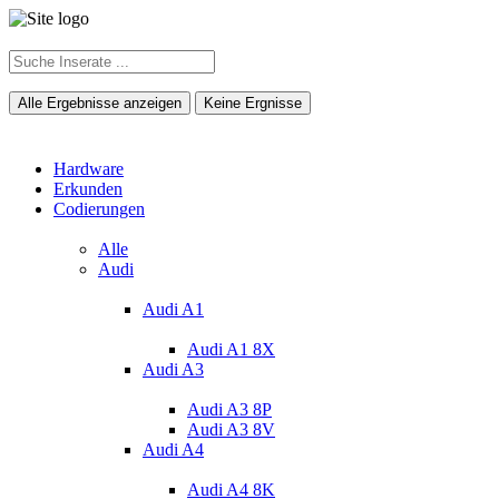
Alle Ergebnisse anzeigen
Keine Ergnisse
Hardware
Erkunden
Codierungen
Alle
Audi
Audi A1
Audi A1 8X
Audi A3
Audi A3 8P
Audi A3 8V
Audi A4
Audi A4 8K