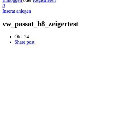
Einloggen
oder
Registrieren
0
Inserat anlegen
vw_passat_b8_zeigertest
Okt. 24
Share post