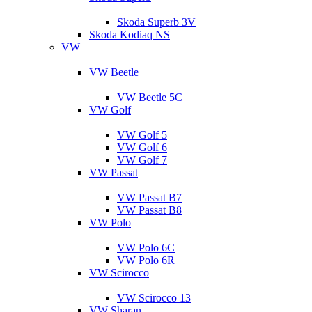
Skoda Superb 3V
Skoda Kodiaq NS
VW
VW Beetle
VW Beetle 5C
VW Golf
VW Golf 5
VW Golf 6
VW Golf 7
VW Passat
VW Passat B7
VW Passat B8
VW Polo
VW Polo 6C
VW Polo 6R
VW Scirocco
VW Scirocco 13
VW Sharan