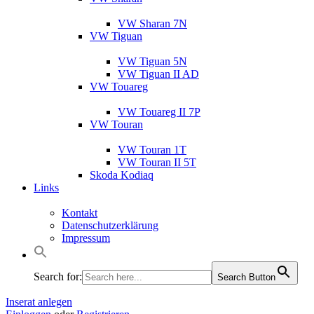
VW Sharan 7N
VW Tiguan
VW Tiguan 5N
VW Tiguan II AD
VW Touareg
VW Touareg II 7P
VW Touran
VW Touran 1T
VW Touran II 5T
Skoda Kodiaq
Links
Kontakt
Datenschutzerklärung
Impressum
Search for:
Search Button
Inserat anlegen