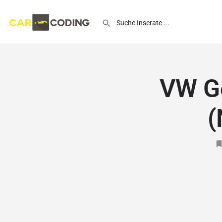
VW Go
(