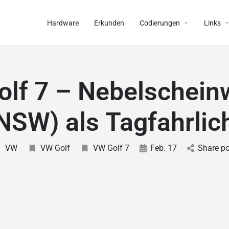
Hardware
Erkunden
Codierungen
Links
lf 7 – Nebelschein
NSW) als Tagfahrlic
VW
VW Golf
VW Golf 7
Feb. 17
Share po