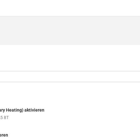
ary Heating) aktivieren
A5 8T
ieren