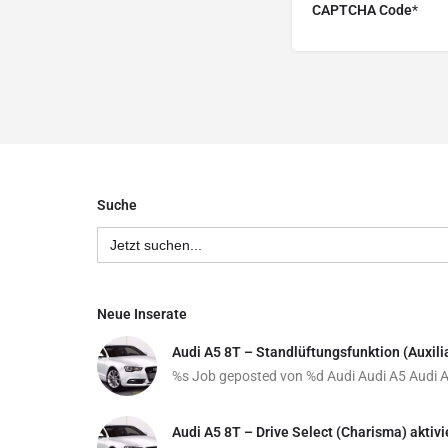
CAPTCHA Code
*
Suche
Search
for:
Neue Inserate
Audi A5 8T – Standlüftungsfunktion (Auxili
%s Job geposted von %d
Audi
Audi A5
Audi 
Audi A5 8T – Drive Select (Charisma) aktiv