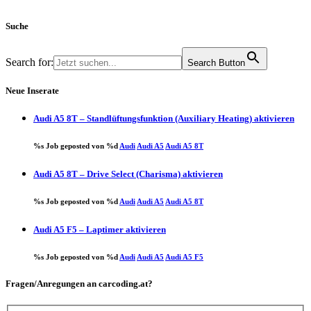
Suche
Search for:
Search Button
Neue Inserate
Audi A5 8T – Standlüftungsfunktion (Auxiliary Heating) aktivieren
%s Job geposted von %d
Audi
Audi A5
Audi A5 8T
Audi A5 8T – Drive Select (Charisma) aktivieren
%s Job geposted von %d
Audi
Audi A5
Audi A5 8T
Audi A5 F5 – Laptimer aktivieren
%s Job geposted von %d
Audi
Audi A5
Audi A5 F5
Fragen/Anregungen an carcoding.at?