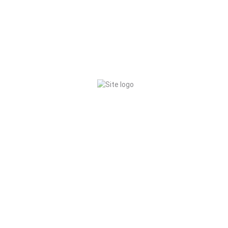
Kontakt
Datenschutzerklärung
Impressum
Inserat anlegen
Einloggen
oder
Registrieren
0
Inserat anlegen
Skoda Octavia 5E – RS
Logo