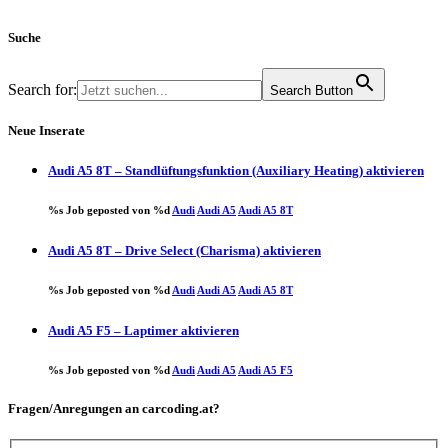
Suche
Search for:
Search Button
Neue Inserate
Audi A5 8T – Standlüftungsfunktion (Auxiliary Heating) aktivieren
%s Job geposted von %d
Audi
Audi A5
Audi A5 8T
Audi A5 8T – Drive Select (Charisma) aktivieren
%s Job geposted von %d
Audi
Audi A5
Audi A5 8T
Audi A5 F5 – Laptimer aktivieren
%s Job geposted von %d
Audi
Audi A5
Audi A5 F5
Fragen/Anregungen an carcoding.at?