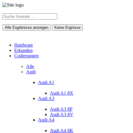
Alle Ergebnisse anzeigen
Keine Ergnisse
Hardware
Erkunden
Codierungen
Alle
Audi
Audi A1
Audi A1 8X
Audi A3
Audi A3 8P
Audi A3 8V
Audi A4
Audi A4 8K