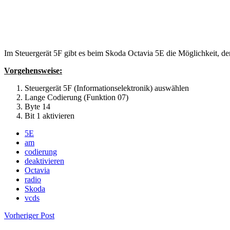
Im Steuergerät 5F gibt es beim Skoda Octavia 5E die Möglichkeit, 
Vorgehensweise:
Steuergerät 5F (Informationselektronik) auswählen
Lange Codierung (Funktion 07)
Byte 14
Bit 1 aktivieren
5E
am
codierung
deaktivieren
Octavia
radio
Skoda
vcds
Vorheriger Post