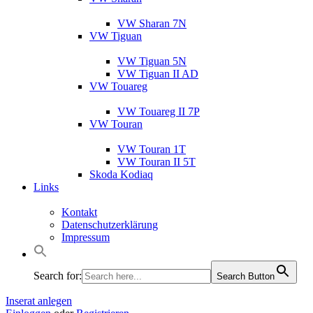
VW Sharan 7N
VW Tiguan
VW Tiguan 5N
VW Tiguan II AD
VW Touareg
VW Touareg II 7P
VW Touran
VW Touran 1T
VW Touran II 5T
Skoda Kodiaq
Links
Kontakt
Datenschutzerklärung
Impressum
Search for:
Search Button
Inserat anlegen