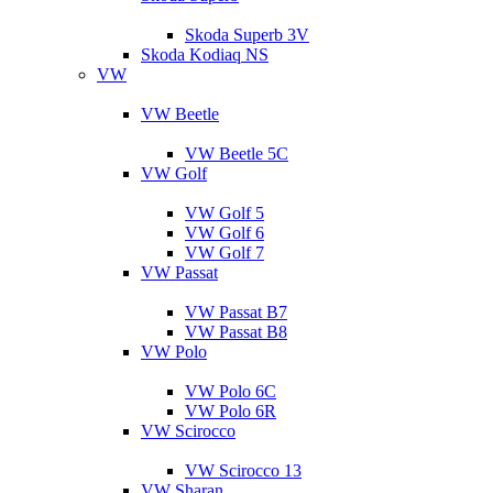
Skoda Superb 3V
Skoda Kodiaq NS
VW
VW Beetle
VW Beetle 5C
VW Golf
VW Golf 5
VW Golf 6
VW Golf 7
VW Passat
VW Passat B7
VW Passat B8
VW Polo
VW Polo 6C
VW Polo 6R
VW Scirocco
VW Scirocco 13
VW Sharan