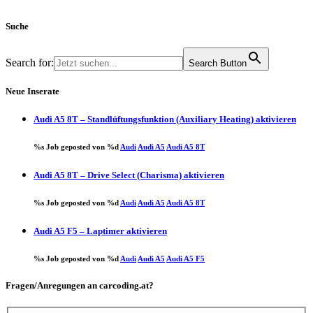
Suche
Search for:
Search Button
Neue Inserate
Audi A5 8T – Standlüftungsfunktion (Auxiliary Heating) aktivieren
%s Job geposted von %d
Audi
Audi A5
Audi A5 8T
Audi A5 8T – Drive Select (Charisma) aktivieren
%s Job geposted von %d
Audi
Audi A5
Audi A5 8T
Audi A5 F5 – Laptimer aktivieren
%s Job geposted von %d
Audi
Audi A5
Audi A5 F5
Fragen/Anregungen an carcoding.at?