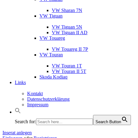
VW Sharan 7N
VW Tiguan
VW Tiguan 5N
VW Tiguan II AD
VW Touareg
VW Touareg II 7P
VW Touran
VW Touran 1T
VW Touran II 5T
Skoda Kodiaq
Links
Kontakt
Datenschutzerklärung
Impressum
Search for:
Search Button
Inserat anlegen