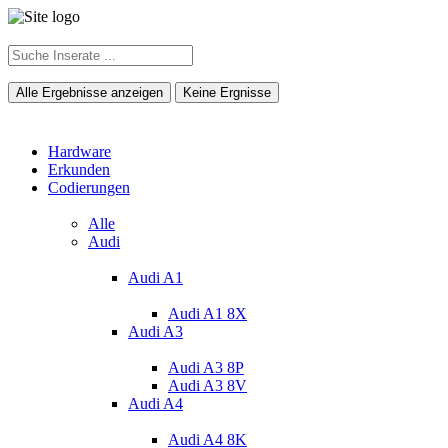
Alle Ergebnisse anzeigen
Keine Ergnisse
Hardware
Erkunden
Codierungen
Alle
Audi
Audi A1
Audi A1 8X
Audi A3
Audi A3 8P
Audi A3 8V
Audi A4
Audi A4 8K