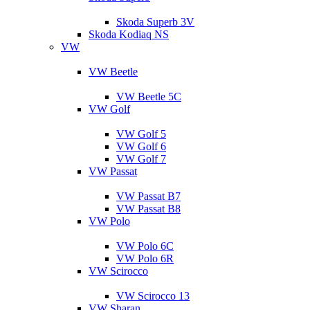
Skoda Superb 3V
Skoda Kodiaq NS
VW
VW Beetle
VW Beetle 5C
VW Golf
VW Golf 5
VW Golf 6
VW Golf 7
VW Passat
VW Passat B7
VW Passat B8
VW Polo
VW Polo 6C
VW Polo 6R
VW Scirocco
VW Scirocco 13
VW Sharan