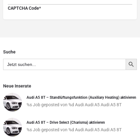
CAPTCHA Code
*
Suche
Search Button
Search
for:
Neue Inserate
Audi A5 8T – Standlüftungsfunktion (Auxiliary Heating) aktivieren
%s Job geposted von %d
Audi
Audi A5
Audi A5 8T
Audi A5 8T – Drive Select (Charisma) aktivieren
%s Job geposted von %d
Audi
Audi A5
Audi A5 8T