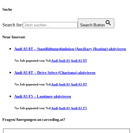
Suche
Search for:
Search Button
Neue Inserate
Audi A5 8T – Standlüftungsfunktion (Auxiliary Heating) aktivieren
%s Job geposted von %d
Audi
Audi A5
Audi A5 8T
Audi A5 8T – Drive Select (Charisma) aktivieren
%s Job geposted von %d
Audi
Audi A5
Audi A5 8T
Audi A5 F5 – Laptimer aktivieren
%s Job geposted von %d
Audi
Audi A5
Audi A5 F5
Fragen/Anregungen an carcoding.at?