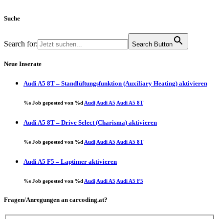
Suche
Search for:
Search Button
Neue Inserate
Audi A5 8T – Standlüftungsfunktion (Auxiliary Heating) aktivieren
%s Job geposted von %d
Audi
Audi A5
Audi A5 8T
Audi A5 8T – Drive Select (Charisma) aktivieren
%s Job geposted von %d
Audi
Audi A5
Audi A5 8T
Audi A5 F5 – Laptimer aktivieren
%s Job geposted von %d
Audi
Audi A5
Audi A5 F5
Fragen/Anregungen an carcoding.at?