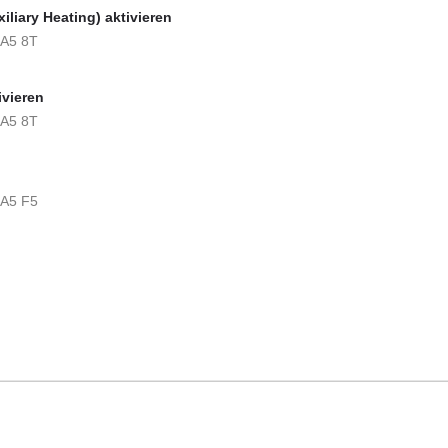
liary Heating) aktivieren
 A5 8T
ivieren
 A5 8T
 A5 F5