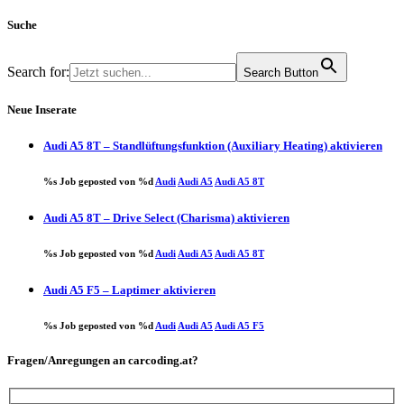
Suche
Search for:
Search Button
Neue Inserate
Audi A5 8T – Standlüftungsfunktion (Auxiliary Heating) aktivieren
%s Job geposted von %d
Audi
Audi A5
Audi A5 8T
Audi A5 8T – Drive Select (Charisma) aktivieren
%s Job geposted von %d
Audi
Audi A5
Audi A5 8T
Audi A5 F5 – Laptimer aktivieren
%s Job geposted von %d
Audi
Audi A5
Audi A5 F5
Fragen/Anregungen an carcoding.at?