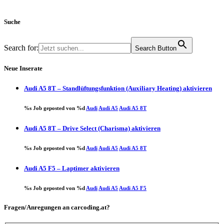
Suche
Search for:
Search Button
Neue Inserate
Audi A5 8T – Standlüftungsfunktion (Auxiliary Heating) aktivieren
%s Job geposted von %d
Audi
Audi A5
Audi A5 8T
Audi A5 8T – Drive Select (Charisma) aktivieren
%s Job geposted von %d
Audi
Audi A5
Audi A5 8T
Audi A5 F5 – Laptimer aktivieren
%s Job geposted von %d
Audi
Audi A5
Audi A5 F5
Fragen/Anregungen an carcoding.at?