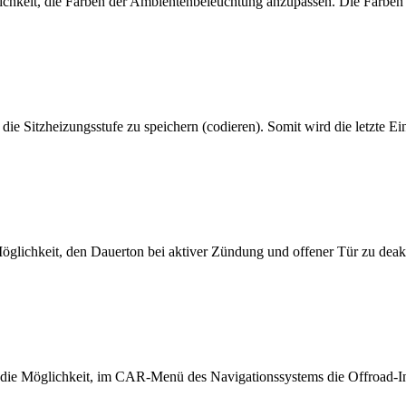
lichkeit, die Farben der Ambientenbeleuchtung anzupassen. Die Farben
e Sitzheizungsstufe zu speichern (codieren). Somit wird die letzte Ein
Möglichkeit, den Dauerton bei aktiver Zündung und offener Tür zu deakt
 die Möglichkeit, im CAR-Menü des Navigationssystems die Offroad-In