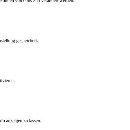
 können von 0 bis 255 verändert werden.
stellung gespeichert.
ivieren.
fo anzeigen zu lassen.