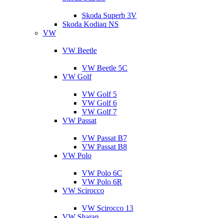
Skoda Superb 3V
Skoda Kodiaq NS
VW
VW Beetle
VW Beetle 5C
VW Golf
VW Golf 5
VW Golf 6
VW Golf 7
VW Passat
VW Passat B7
VW Passat B8
VW Polo
VW Polo 6C
VW Polo 6R
VW Scirocco
VW Scirocco 13
VW Sharan