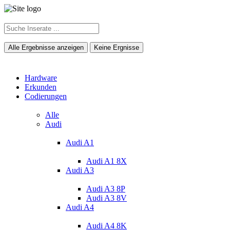
Alle Ergebnisse anzeigen
Keine Ergnisse
Hardware
Erkunden
Codierungen
Alle
Audi
Audi A1
Audi A1 8X
Audi A3
Audi A3 8P
Audi A3 8V
Audi A4
Audi A4 8K