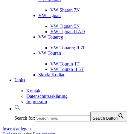
VW Sharan 7N
VW Tiguan
VW Tiguan 5N
VW Tiguan II AD
VW Touareg
VW Touareg II 7P
VW Touran
VW Touran 1T
VW Touran II 5T
Skoda Kodiaq
Links
Kontakt
Datenschutzerklärung
Impressum
Search for:
Search Button
Inserat anlegen