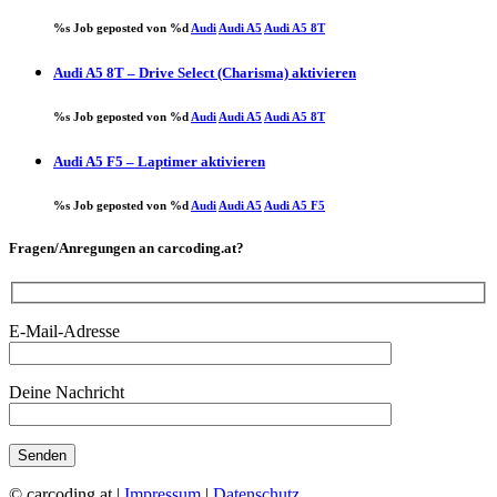
%s Job geposted von %d
Audi
Audi A5
Audi A5 8T
Audi A5 8T – Drive Select (Charisma) aktivieren
%s Job geposted von %d
Audi
Audi A5
Audi A5 8T
Audi A5 F5 – Laptimer aktivieren
%s Job geposted von %d
Audi
Audi A5
Audi A5 F5
Fragen/Anregungen an carcoding.at?
E-Mail-Adresse
Deine Nachricht
© carcoding.at |
Impressum
|
Datenschutz