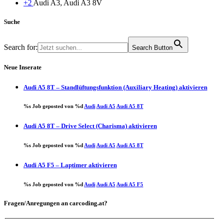
+2
Audi A3, Audi A3 8V
Suche
Search for:
Search Button
Neue Inserate
Audi A5 8T – Standlüftungsfunktion (Auxiliary Heating) aktivieren
%s Job geposted von %d
Audi
Audi A5
Audi A5 8T
Audi A5 8T – Drive Select (Charisma) aktivieren
%s Job geposted von %d
Audi
Audi A5
Audi A5 8T
Audi A5 F5 – Laptimer aktivieren
%s Job geposted von %d
Audi
Audi A5
Audi A5 F5
Fragen/Anregungen an carcoding.at?