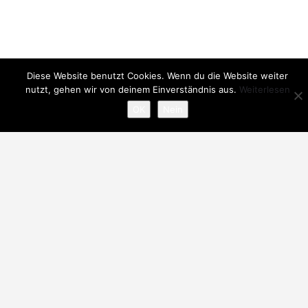
Diese Website benutzt Cookies. Wenn du die Website weiter
Suche
nutzt, gehen wir von deinem Einverständnis aus.
Weiterlesen
Search Button
Search
for:
OK
Nein
Neue Inserate
Audi A5 8T – Standlüftungsfunktion (Auxiliary Heating)
aktivieren
%s Job geposted von %d
Audi
Audi A5
Audi A5 8T
Audi A5 8T –
Drive Select
(Charisma) aktivieren
%s Job geposted von %d
Audi
Audi A5
Audi A5 8T
Audi A5 F5 –
Laptimer
aktivieren
%s Job geposted von %d
Audi
Audi A5
Audi A5 F5
Fragen/Anregungen an carcoding.at?