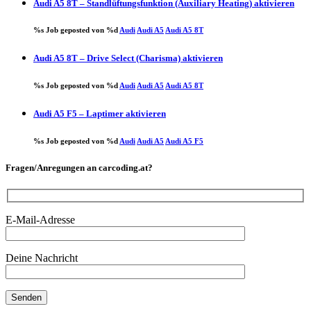
Audi A5 8T – Standlüftungsfunktion (Auxiliary Heating) aktivieren
%s Job geposted von %d
Audi
Audi A5
Audi A5 8T
Audi A5 8T – Drive Select (Charisma) aktivieren
%s Job geposted von %d
Audi
Audi A5
Audi A5 8T
Audi A5 F5 – Laptimer aktivieren
%s Job geposted von %d
Audi
Audi A5
Audi A5 F5
Fragen/Anregungen an carcoding.at?
E-Mail-Adresse
Deine Nachricht