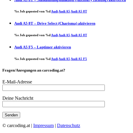
%s Job geposted von %d
Audi
Audi A5
Audi A5 8T
Audi A5 8T – Drive Select (Charisma) aktivieren
%s Job geposted von %d
Audi
Audi A5
Audi A5 8T
Audi A5 F5 – Laptimer aktivieren
%s Job geposted von %d
Audi
Audi A5
Audi A5 F5
Fragen/Anregungen an carcoding.at?
E-Mail-Adresse
Deine Nachricht
© carcoding.at |
Impressum
|
Datenschutz