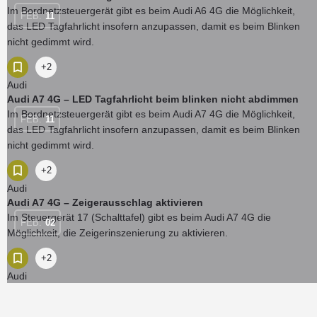
Im Bordnetzsteuergerät gibt es beim Audi A6 4G die Möglichkeit,
FEB.
11
das LED Tagfahrlicht insofern anzupassen, damit es beim Blinken
nicht gedimmt wird.
+2
Audi
Audi A7 4G – LED Tagfahrlicht beim blinken nicht abdimmen
Im Bordnetzsteuergerät gibt es beim Audi A7 4G die Möglichkeit,
FEB.
11
das LED Tagfahrlicht insofern anzupassen, damit es beim Blinken
nicht gedimmt wird.
+2
Audi
Audi A7 4G – Zeigerausschlag aktivieren
Im Steuergerät 17 (Schalttafel) gibt es beim Audi A7 4G die
FEB.
02
Möglichkeit, die Zeigerinszenierung zu aktivieren.
+2
Audi