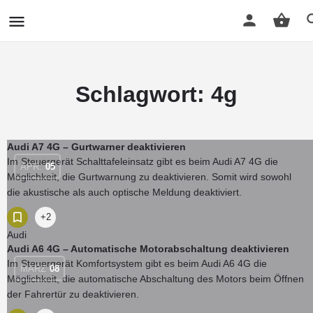
Schlagwort:
4g
Audi A7 4G – Gurtwarner deaktivieren
Im Steuergerät Schalttafeleinsatz gibt es beim Audi A7 4G die
APR.
05
Möglichkeit, die Gurtwarnung zu deaktivieren. Somit wird sowohl
die akustische als auch optische Meldung deaktiviert.
+2
Audi
Audi A6 4G – Automatische Motorabschaltung deaktivieren
Im Steuergerät Komfortsystem gibt es beim Audi A6 4G die
MÄRZ
08
Möglichkeit, die automatische Abschaltung des Motors beim Öffnen
der Fahrertür zu deaktivieren.