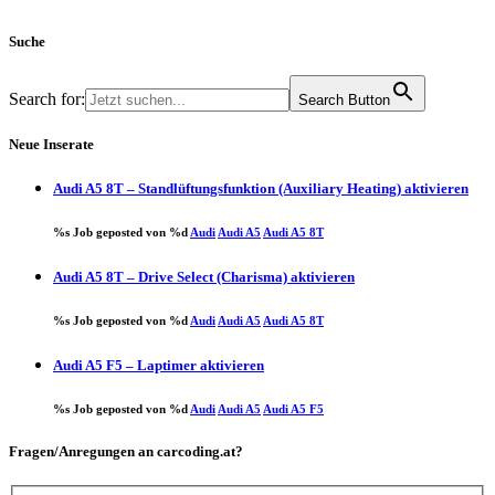
Suche
Search for:
Search Button
Neue Inserate
Audi A5 8T – Standlüftungsfunktion (Auxiliary Heating) aktivieren
%s Job geposted von %d
Audi
Audi A5
Audi A5 8T
Audi A5 8T – Drive Select (Charisma) aktivieren
%s Job geposted von %d
Audi
Audi A5
Audi A5 8T
Audi A5 F5 – Laptimer aktivieren
%s Job geposted von %d
Audi
Audi A5
Audi A5 F5
Fragen/Anregungen an carcoding.at?