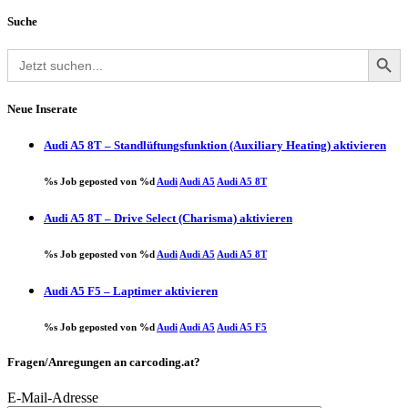
Suche
Search Button
Search
for:
Neue Inserate
Audi A5 8T – Standlüftungsfunktion (Auxiliary Heating) aktivieren
%s Job geposted von %d
Audi
Audi A5
Audi A5 8T
Audi A5 8T – Drive Select (Charisma) aktivieren
%s Job geposted von %d
Audi
Audi A5
Audi A5 8T
Audi A5 F5 – Laptimer aktivieren
%s Job geposted von %d
Audi
Audi A5
Audi A5 F5
Fragen/Anregungen an carcoding.at?
E-Mail-Adresse