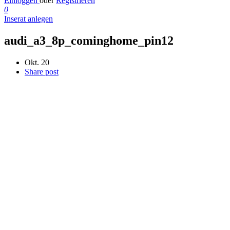
Einloggen
oder
Registrieren
0
Inserat anlegen
audi_a3_8p_cominghome_pin12
Okt. 20
Share post