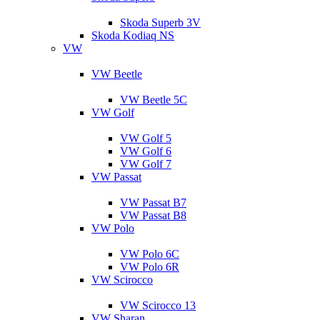
Skoda Superb 3V
Skoda Kodiaq NS
VW
VW Beetle
VW Beetle 5C
VW Golf
VW Golf 5
VW Golf 6
VW Golf 7
VW Passat
VW Passat B7
VW Passat B8
VW Polo
VW Polo 6C
VW Polo 6R
VW Scirocco
VW Scirocco 13
VW Sharan