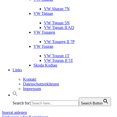
VW Sharan 7N
VW Tiguan
VW Tiguan 5N
VW Tiguan II AD
VW Touareg
VW Touareg II 7P
VW Touran
VW Touran 1T
VW Touran II 5T
Skoda Kodiaq
Links
Kontakt
Datenschutzerklärung
Impressum
Search for:
Search Button
Inserat anlegen