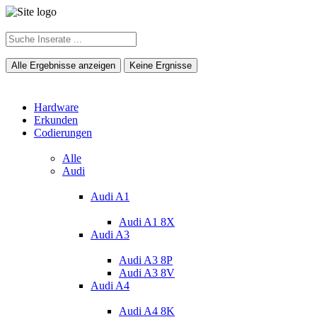
Alle Ergebnisse anzeigen
Keine Ergnisse
Hardware
Erkunden
Codierungen
Alle
Audi
Audi A1
Audi A1 8X
Audi A3
Audi A3 8P
Audi A3 8V
Audi A4
Audi A4 8K